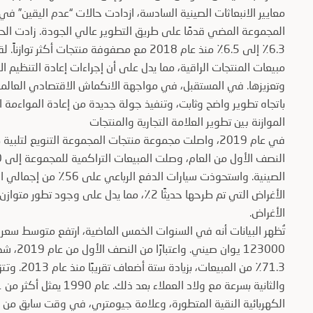
معايير الانبعاثات الصينية السادسة، ازدادت حالات “عدم اليقين” 
المجموعة المضي قدمًا على طريق التطوير عالي الجودة. زادت الحصة
6.3٪ إلى 6.5٪ منذ عام 2018 مع مصفوفة منتج
مبيعات المنتجات الراقية، مما يدل على أن إجراءات إعادة التنظيم ا
وتعزيزها. في المستقبل، في مواجهة الانكماش الاقتصادي العالم
باتجاه تطوير واضح وثابت، وتنفيذ جولة جديدة من إعادة المواءمة الا
الموازنة بين تطوير العلامة التجارية والمنتجات
في عام 2019، واصلت مجموعة منتجات المجموعة التنويع ل
الأغراض التي تم طرحها حديثًا 2٪، مما يدل عل
الأغراض.
71.3٪ من ا
الكهربائية النقية المتطورة، وعلامة جيومتري، في وقت سابق من شه