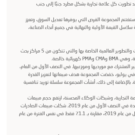
د تطورت كل علامة تجارية بشكل مطرد جنبًا إلى جنب
ستغتنم المجموعة الفرص التي يوفرها تعديل السوق، وتعزز
ة سلاسل القيمة الأولية والنهائية في جميع أنحاء الصناعة،
دخلت المجموعة عصر التصنيع المعياري. بالاعتماد على شبكة البحث والتطوير العالمية الخاصة بها والتي تتكون من 5 مراكز بحث
 المشترك مع مورديها وموزعيها. في النصف الأول من العام،
في يوليو، خفضت المجموعة هدف مبيعاتها لتعزيز القدرة
ية. بالإضافة إلى ذلك، أنشأت المجموعة سلسلة توريد تنافسية
مة التجارية، وشبكات الوكلاء المحسنة، ارتفع حجم مبيعات
صادرات المجموعة بشكل كبير بنسبة 344٪ لتصل إلى 38619 وحدة في النصف الأول من عام 2019. شكلت مبيعات الصادرات
5.9٪ من إجمالي المجموعة. وكان حجم المبيعات في النصف الأول من عام 2019، مقارنة بـ 1.1٪ فقط في نفس الفترة من عام