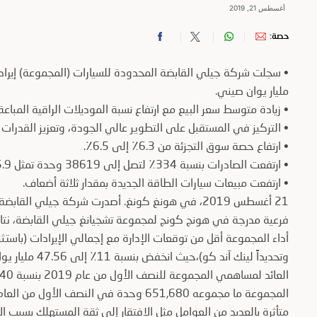
أغسطس 21, 2019
حصة:
مليار يوان صيني.
• زيادة متوسط سعر البيع مع ارتفاع نسبة الموديلات الراقية المباعة
• التركيز في المستقبل على التطوير عالي الجودة، وتعزيز القدرات ال
• ارتفاع حصة سوق التجزئة من 6.3٪ إلى 6.5٪.
• ارتفعت الصادرات بنسبة 334٪ لتصل إلى 38619 وحدة تمثل 5.9٪ من إجمالي حجم مبيعات المجموعة.
• ارتفعت مبيعات سيارات الطاقة الجديدة بمقدار ثلاثة أضعاف.
وتحديداً لينك آ
المجموعة ما مجموعه 651,680 وحدة في النصف الأول من العام، بانخفاض 15٪ على أساس سنوي.
متأثرة بالعديد من العوامل مثل الافتقار إلى ثقة المستهلك بسبب ال