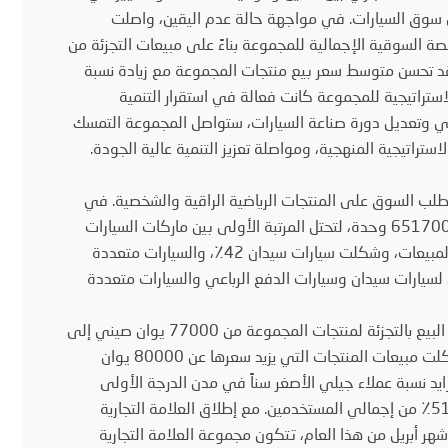
في سوق السيارات. في مواجهة حالة عدم اليقين، واصلت
 السوقية الإجمالية للمجموعة بناءً على مبيعات التجزئة من
ات أكثر توازناً. لقد تحسن متوسط سعر بيع منتجات المجموعة مع زيادة نسبة
لاستراتيجية للمجموعة كانت فعالة في استقرار التنمية
ي وتعديل دورة صناعة السيارات، ستواصل المجموعة التمسك
ستراتيجية المنهجية، ومواصلة تعزيز التنمية عالية الجودة.
تلبية طلب السوق على المنتجات الرياضية الراقية والشخصية. في
النصف الأول من العام، وصلت المبيعات التراكمية للمجموعة إلى 651700 وحدة، لتحتل المرتبة الأولى بين ماركات السيارات
الصينية. واستحوذت سيارات الدفع الرباعي على 56٪ من إجمالي المبيعات، وشكلت سيارات سيدان 42٪، والسيارات متعددة
ى وجود تطور متوازن لسيارات سيدان وسيارات الدفع الرباعي والسيارات متعددة
تُظهر البيانات أنه في السنوات الخمس الماضية، ارتفع متوسط سعر البيع بالتجزئة لمنتجات المجموعة من 77000 يوان صيني إلى
123000 يوان صيني. واعتبارًا من النصف الأول من عام 2019، شكلت مبيعات المنتجات التي يزيد سعرها عن 80000 يوان
لمبيعات، بزيادة ستة أضعاف تقريبًا منذ عام 2013. وتتزايد نسبة عملاء جيلي الأصغر سناً في مدن الدرجة الأولى
والثانية بسرعة مع ولاد العملاء بعد ذلك. عام 1990 يمثل أكثر من 51٪ من إجمالي المستخدمين. مع إطلاق العلامة التجارية
ر أبريل من هذا العام، تتكون مجموعة العلامة التجارية