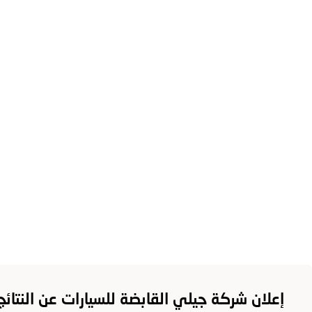
حول جيلي
ح
إعلان شركة جيلي القابضة للسيارات عن النتائج ال