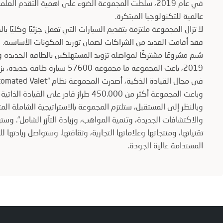
في عام 2019، سلطت المجموعة الضوء على أهمية التقدم 
عالمية للتكنولوجيا المبتكرة.
لا تزال المجموعة ملتزمة بتقديم السيارات التي تعمل جزئيًا وكليًا 
فقد أقامت العديد من الشراكات لضمان توريد المكونات الأساسية
شيم مشروعًا مشتركًا لمواصلة تزويد المستهلكين بالطاقة الجديدة و
2019، باعت المجموعة ما مجموعه 57600 سيارة طاقة جديدة، بزيادة ثلاثة أضعاف عن نفس الفترة من عام 2018.
وباعت المجموعة أكثر من 450.000 طراز قادر على القيادة الذاتية بمستوى L2 +.
وبالنظر إلى المستقبل، ستلتزم المجموعة بالاستراتيجية الشاملة المت
والاكتشافات الجديدة، وتنمية المواهب، وزيادة التآزر الشامل”. وس
تقنياتها، ومنتجاتها وعلاماتها التجارية، وثقافتها. وستواصل ريادتها للع
المستدامة عالية الجودة.