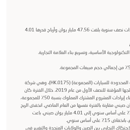
• سجلت شركة جيلي القابضة المحدودة للسيارات (المجموعة) إيرادات نصف سنوية بلغت 47.56 مليار يوان وأرباح قدرها 4.01
تكنولوجية الأساسية، وتسريع بناء العلامة التجارية.
21 أغسطس 2019، في هونغ كونغ. أصدرت شركة جيلي القابضة المحدودة للسيارات (المجموعة) (HK.0175)، وهي شركة
فرعية مدرجة في هونج كونج لمجموعة تشجيانغ جيلي القابضة، نتائجها المؤقتة للنصف الأول من عام 2019. خلال الفترة كان
أداء المجموعة أقل من توقعات الإدارة مع إجمالي الإيرادات (باستثناء إيرادات المشروع المشترك المملوك بنسبة 50٪ للمجموعة،
ند كو)،حيث انخفض بنسبة 11٪ إلى 47.56 مليار يوان صيني مقارنة بالفترة نفسها من العام الماضي. انخفض الربح
العائد لمساهمي المجموعة للنصف الأول من عام 2019 بنسبة 40٪ على أساس سنوي إلى 4.01 مليار يوان صيني. باعت
احتكاك التجاري بين الصين والولايات المتحدة والتغيير في