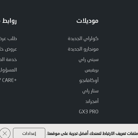
موديلات
روابط 
كولراي الجديدة
طلب عرض 
مونجارو الجديدة
عروض خا
سيتي راي
خدمة الم
بريفيس
المسؤولية
أوكافانجو
+GEELY CARE
ستار راي
أمجراند
GX3 PRO
ner
لفات تعريف الارتباط لنمنحك أفضل تجربة على موقعنا.
إعدادات