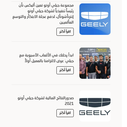
مجموعة جيلي أوتو تعين أليكس ناًن
رئيساً تنفيذياً لشركة جيلي أوتو
إنترناًشوناًل، لدفع عجلة الابتكاًر والتوسع
العاًلميين
اقرأ أكثر
ابدأ رحلتك في الألعاب الآسيوية مع
جيلي: عرض لالتزامنا بالعميل أولاً
اقرأ أكثر
صدورالنتائج المالية لشركة جيلي أوتو
2021
اقرأ أكثر