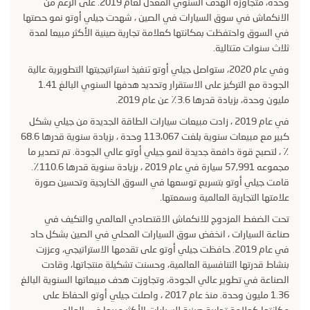
وحدة، متجاوزة الهدف السنوي المعدل لعام 2019. على الرغم من
الانكماش في سوق السيارات في الصين ، شهدت جيلي أوتو نمو حصتها
في السوق واحتفظت بمكانتها كعلامة تجارية صينية الأكثر مبيعا لمدة
ثلاث سنوات متتالية.
وفي عام 2020، ستواصل جيلي أوتو تنفيذ استراتيجيتها التطويرية عالية
الجودة مع التركيز على الاستقرار وتحديد هدفها السنوي البالغ 1.41
مليون وحدة، بزيادة قدرها 3.6٪ عن عام 2019.
في عام 2019 ، زادت مبيعات سيارات الطاقة الجديدة من جيلي بشكل
كبير مع مبيعات سنوية بلغت 113،067 وحدة ، بزيادة سنوية قدرها 68.6
٪ ، لتصبح قوة دافعة جديدة لنمو جيلي أوتو عالي الجودة. تم تصدير ما
مجموعه 57,991 سيارة في عام 2019 ، بزيادة سنوية قدرها 110.6٪.
قامت جيلي أوتو بتسريع توسعها في السوق الخارجية وتحسين صورة
علامتها التجارية العالمية وسمعتها.
تحت الضغط المزدوج للانكماش الاقتصادي العالمي والتكيف في
صناعة السيارات ، انخفض سوق السيارات المحلي في الصين بشكل حاد
في عام 2019. حافظت جيلي أوتو على تقدمها الاستراتيجي، وعززت
بنشاط قدرتها التنافسية العالمية، وحسنت تشكيلة منتجاتها، وقادت
الصناعة في تطوير عالي الجودة، وتجاوزت هدف مبيعاتها السنوية البالغ
1.36 مليون وحدة. منذ عام 2017 ، واصلت جيلي أوتو الحفاظ على
مكانتها كعلامة تجارية صينية للسيارات الأكثر مبيعا في العالم.