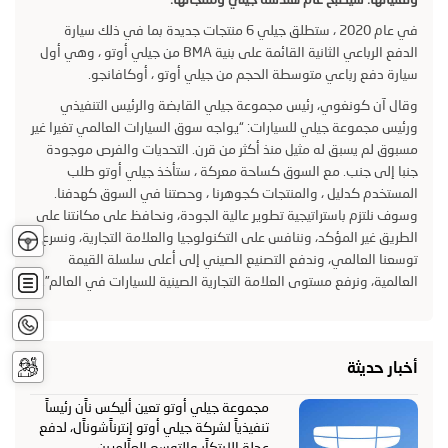
في عام 2020 ، ستطلق جيلي 6 منتجات جديدة بما في ذلك سيارة
الدفع الرباعي الثانية القائمة على بنية BMA من جيلي أوتو ، وهي أول
سيارة دفع رباعي متوسطة الحجم من جيلي أوتو ، أوكافانجو.
وقال آن كونغوي، رئيس مجموعة جيلي القابضة والرئيس التنفيذي
ورئيس مجموعة جيلي للسيارات: “يواجه سوق السيارات العالمي تغيرا غير
مسبوق لم يسبق له مثيل منذ أكثر من قرن. التحديات والفرص موجودة
جنبا إلى جنب. مع السوق كساحة معركة ، ستأخذ جيلي أوتو طلب
المستخدم كدليل ، والمنتجات كجوهرنا ، وحصتنا في السوق كهدفنا.
وسوف نلتزم باستراتيجية تطوير عالية الجودة، ونحافظ على مكانتنا على
تجربة
الطريق غير المؤكد، وننافس على التكنولوجيا والعلامة التجارية، ونسرع
قيادة
توسعنا العالمي، وندفع التصنيع الصيني إلى أعلى سلسلة القيمة
عرض
العالمية، ونرفع مستوى العلامة التجارية الصينية للسيارات في العالم”.
أسعار
اتصل
بنا
حجز
أخبار حديثة
الخدم
مجموعة جيلي أوتو تعين أليكس ناًن رئيساً
تنفيذياً لشركة جيلي أوتو إنترناًشوناًل، لدفع
عجلة الابتكاًر والتوسع العاًلميين