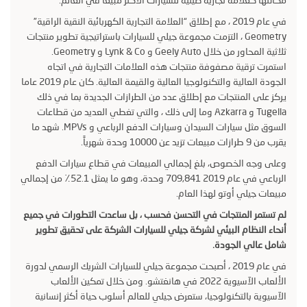
في عام 2019 ، مع إطلاق “العلامة التجارية الكهربائية النقية الراقية”
Geometry ، التزمت مجموعة جيلي للسيارات باستراتيجية تطوير منتجات
ثلاثية المحاور من خلال Geely Auto و Lynk & Co و Geometry.
استمرت ترقية مصفوفة منتجات هذه العلامات التجارية في اتجاه
الجودة العالية والتكنولوجيا العالية والقيمة العالية. كان عام 2019 عاما
يركز على المنتجات مع إطلاق عدد من الطرازات الجديدة بما في ذلك
Tugella و Azkarra وما إلى ذلك ، والتي تغطي العديد من قطاعات
السوق مثل سيارات السيدان وسيارات الدفع الرباعي و MPVs. شهد ما
يقرب من 9 طرازات مبيعات تزيد عن 10000 وحدة شهرياً.
وعلى وجه الخصوص، بلغ إجمالي المبيعات في قطاع سيارات الدفع
الرباعي في عام 2019 709,841 وحدة، وهو ما يمثل 52.1٪ من إجمالي
مبيعات جيلي أوتو لهذا العام.
لم تستمر المنتجات في التحسن فحسب ، بل ساعدت التطورات في جميع
أنحاء النظام البيئي لشركة جيلي للسيارات الشركة على تحقيق تطوير
شامل عالي الجودة.
في عام 2019 ، أصبحت مجموعة جيلي للسيارات الشريك الرسمي لدورة
الألعاب الآسيوية 2022 في هانغتشو. ومن خلال تمكين الألعاب
الآسيوية بالتكنولوجيا، ستعرض جيلي للعالم أسلوب حياة أكثر إنسانية