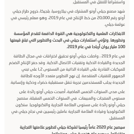
واستشرافا للتنقل في المستقبل.
شهد مصنع جيلي أوتو المشترك في بيلاروسيا، بلجيكا، خروج طراز جيلي
أوتو رقم 20,000 من خط الإنتاج في عام 2019، وهو معلم رئيسي في
عولمة جيلي.
الابتكارات العلمية والتكنولوجية هي القوة الدافعة لتقدم المؤسسة
وتطورها. وتؤتي استثمارات جيلي في البحث والتطوير التي تبلغ قيمتها
100 مليار يوان أرباحا في عام 2019.
في عام 2019 ، واصلت جيلي أوتو تحقيق اختراقات في مجال الطاقة
الجديدة والقيادة الذكية وتقنيات الاتصال الذكية. وقد حفز الإنتاج الضخم
للمركبات القادرة على القيادة الذاتية من المستوى L2 على تبني
الجمهور للتقنيات المتقدمة. إن نهج التطوير متعدد الأوجه للطاقة
الجديدة يجلب للمستخدمين تجربة تنقل مستقبلية خضراء وذكية وإنسانية.
على مدى السنوات الخمس الماضية، أصبحت جيلي أوتو رائدة على
مستوى المنتجات والمبيعات. في السنوات الخمس المقبلة، ستصبح
جيلي أوتو رائدة على مستوى العلامة التجارية والتكنولوجيا. ستكون
التكنولوجيا وقيادة العلامة التجارية عاملين رئيسيين في نجاح جيلي في
المستقبل.
سيصبح عام 2020 عاماً رئيسيا لشركة جيلي لتطوير علامتها التجارية
وتقنياتها. سيصبح عام هندسة جيلي ومنتجاتها.