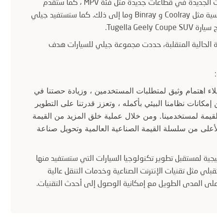
في عام 2019 ، تهدف جيلي أوتو إلى تقديم سلسلة من الموديلات الجديدة في قطاعات جديدة مثل فئة MPV ، كما ستقدم
إصدارات هجينة معتدلة وهجينة قابلة للتوصيل بجميع طرازاتها الرئيسية مثل Coolray و Binray وما إلى ذلك. كما ستستفيد جيلي
ة الحالية المتقلبة، حددت مجموعة جيلي للسيارات هدف
لاء اهتمام وثيق لمتطلبات المستخدمين ، وزيادة حصتنا في
انات نظامنا البيئي بأكمله ، وتعزز قدرتنا على التطوير
 القيمة لمستخدمينا. ومن خلال عملية خلق المزيد من القيمة
أعلى من سلسلة القيمة الصناعية العالمية وتحويل صناعة
 جيلي القابضة (ZGH) خطوات استراتيجية لمستقبل تطوير تكنولوجيا السيارات التي ستستفيد منها
بلي مثل تقنيات الإنترنت الصناعية وخدمات التنقل عالية