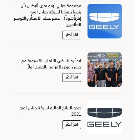
مجموعة جيلي أوتو تعين أليكس ناًن
رئيساً تنفيذياً لشركة جيلي أوتو
إنترناًشوناًل، لدفع عجلة الابتكاًر والتوسع
العاًلميين
اقرأ أكثر
ابدأ رحلتك في الألعاب الآسيوية مع
جيلي: عرض لالتزامنا بالعميل أولاً
اقرأ أكثر
صدورالنتائج المالية لشركة جيلي أوتو
2021
اقرأ أكثر