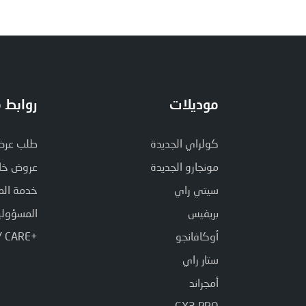
موديلات
روابط 
كولراي الجديدة
طلب عرض 
مونجارو الجديدة
عروض خا
سيتي راي
خدمة الم
بريفيس
المسؤولية
أوكافانجو
+GEELY CARE
ستار راي
أمجراند
GX3 PRO