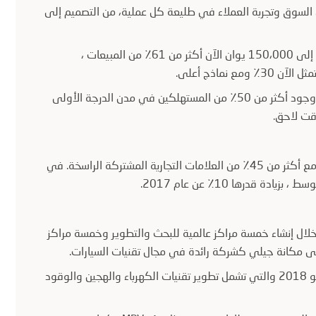
 السوق وتجربة العملاء في طليعة كل عملية، من التصميم إلى
تمثل طرازات جيلي للسيارات التي يتراوح سعرها بين 80،000 يوان إلى 150،000 يوان الآن أكثر من 61٪ من المبيعات ،
مستهلكو جيلي هم أصغر سنا وأكثر تحضراً من أي وقت مضى مع وجود أكثر من 50٪ من المستهلكين في مدن الدرجة الأولى
في عام 2018 ، أضافت جيلي أوتو 200 وكيل جديد إلى شبكتها مع أكثر من 45٪ من العلامات التجارية المشتركة الراسخة. في
رها من خلال إنشاء خمسة مراكز عالمية للبحث والتطوير وخمسة مراكز
لى مكانة جيلي كشركة رائدة في مجال تقنيات السيارات.
أعلنت جيلي أوتو عن خطتها لتطوير التكنولوجيا للمستقبل في مايو 2018 والتي تشمل تطوير تقنيات الكهرباء والهجين والوقود