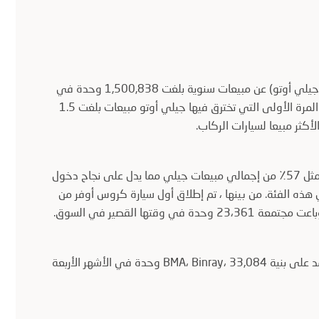
أعلنت مجموعة جيلي للسيارات (جيلي أوتو) عن مبيعات سنوية بلغت 1,500,838 وحدة في
عام 2018، بزيادة قدرها 20.3٪ عن العام السابق. ويمثل هذا العام المرة الأولى التي تخترق فيها جيلي أوتو مبيعات بلغت 1.5
أكثر مبيعا لسيارات الركاب.
في عام 2018، باعت جيلي أكثر من 857,922 سيارة دفع رباعي تمثل 57٪ من إجمالي مبيعات جيلي مما يدل على نجاح دخول
هذه الفئة. من بينها ، تم إطلاق أول سيارة كروس أوفر من
وفي قطاع سيارات السيدان، باعت أول سيارة سيدان من جيلي تعتمد على بنية BMA، Binray، 33,084 وحدة في الأشهر الأربعة