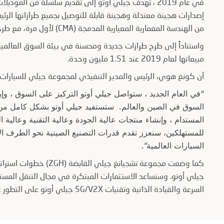
من الهندسة المعمارية المعيارية المدمجة (CMA) لأول مرة، مع طرح سيارة Tugella Geely Coupe SUV.
واستناداً إلى طرح طرازات جديدة ومحسنة في بيئة السوق العالمي
مبيعاتها لعام 2019 عند 1.51 مليون وحدة.
آن كونغ هوي، الرئيس والمدير التنفيذي لمجموعة جيلي للسيارات:
“في العام الجديد ، ستواصل جيلي أوتو التركيز على السوق ، وإي
السوق في الصين والعالم. ستستفيد جيلي أوتو بشكل كامل من إمك
المستدام ، وإنشاء منتجات عالية الجودة وعالية التقنية وعالية
للمستهلكين، سنعزز تقدم قدرات التصنيع الصينية نحو الطرف ال
السيارات العالمية”.
كما وضعت مجموعة تشجيانغ
جيلي أوتو. وستساعد الاستثمارات المبتكرة في مجال التنقل المستق
السرعة والقيادة الذاتية وتقنيات 5G/V2X جيلي أوتو على التطور على المدى الطويل مع إمكانية الوصول إلى أحدث التقنيات.