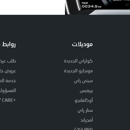
موديلات
روابط 
كولراي الجديدة
طلب عرض 
مونجارو الجديدة
عروض خا
سيتي راي
خدمة الم
بريفيس
المسؤولية
أوكافانجو
+GEELY CARE
ستار راي
أمجراند
GX3 PRO