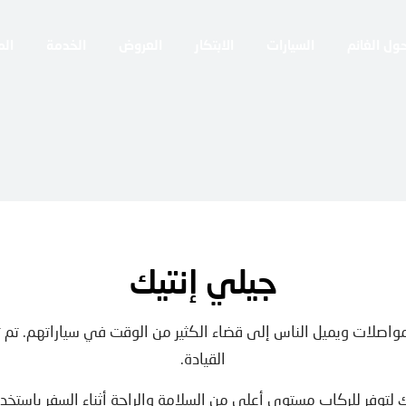
ول الغانم
السيارات
الابتكار
العروض
الخدمة
الم
جيلي إنتيك
مواصلات ويميل الناس إلى قضاء الكثير من الوقت في سياراتهم. تم تص
القيادة.
يك لتوفر للركاب مستوى أعلى من السلامة والراحة أثناء السفر باستخد