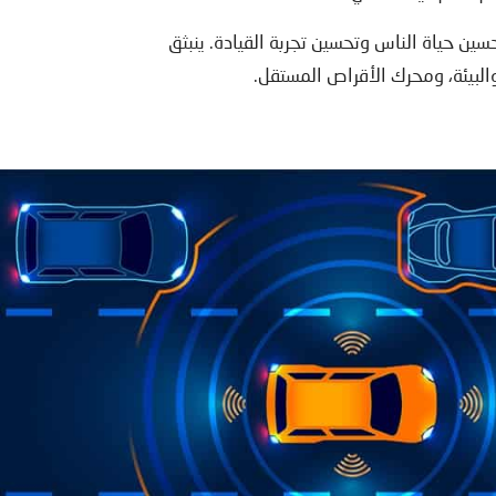
، بينما يمثل TEC التكنولوجيا التي تهدف إلى تحسين حياة الناس وتحسين تجربة القيادة. ينبثق
لبيئة، ومحرك الأقراص المستقل.