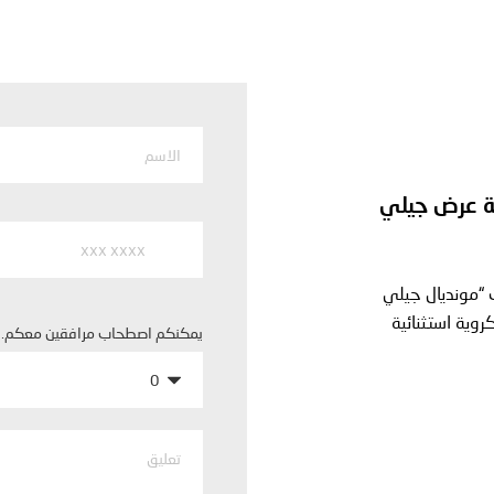
لة عرض جيلي
 “مونديال جيلي
روية استثنائية
يمكنكم اصطحاب مرافقين معكم. ع